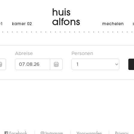
huis
alfons
01
kamer 02
mechelen
Facebook
Instagram
Voorwaarden
Privacy